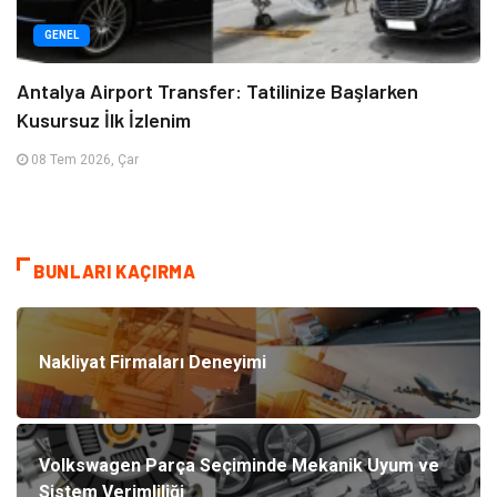
GENEL
Antalya Airport Transfer: Tatilinize Başlarken
Kusursuz İlk İzlenim
08 Tem 2026, Çar
BUNLARI KAÇIRMA
Nakliyat Firmaları Deneyimi
Volkswagen Parça Seçiminde Mekanik Uyum ve
Sistem Verimliliği