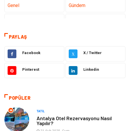
Genel
Gündem
Tanıtıcı Reklam
Teknoloji
Sağlık
Teknoloji & İnternet
PAYLAŞ
Eğitim
Hukuk
Facebook
X / Twitter
X
Otomotiv
Elektrik & Elektronik
Pinterest
Linkedin
Dekorasyon
Güzellik Bakım
Giyim
Sağlıklı Yaşam
POPÜLER
Makine
Gıda
TATIL
Antalya Otel Rezervasyonu Nasıl
Yapılır?
Tatil
Yeme İçme