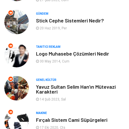
21 Şub 2025, Cum
Emlak
Genel Kültür
GÜNDEM
Stick Cephe Sistemleri Nedir?
Gayrimenkul
Moda
20 Haz 2019, Per
Finans Ekonomi
Organizasyon
TANITICI REKLAM
Bilgisayar & Yazılım
Müzik
Logo Muhasebe Çözümleri Nedir
30 May 2014, Cum
Mobilya
Anne Çocuk
GENEL KÜLTÜR
Ev İşleri
Astroloji
Yavuz Sultan Selim Han’ın Mütevazi
Karakteri
Aksesuar
Tekstil
14 Şub 2023, Sal
Gençlik Eğlence
Turizm
MAKINE
Fırçalı Sistem Cami Süpürgeleri
İnternet
Spor
17 Eki 2020, Cts