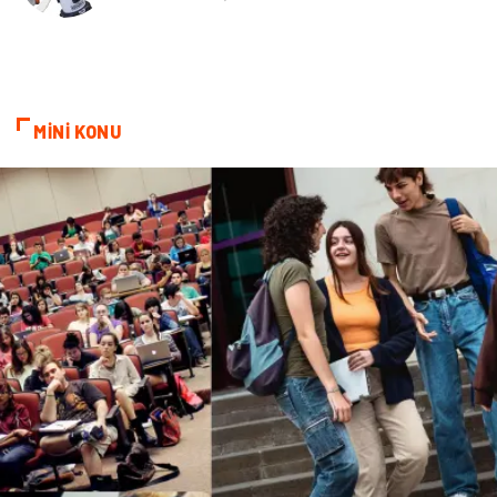
Markalar
Sağlıklı beslenme
Spor Malzemeleri
Borsa
MİNİ KONU
diş ağrısı
Bebek Giyim
Tarım & Hayvancılık
Cam
Şile bezi
Restaurant