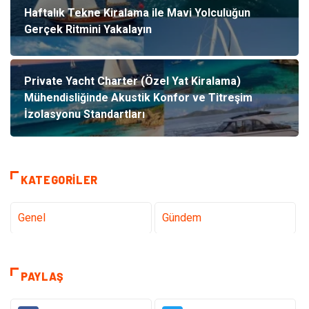
Haftalık Tekne Kiralama ile Mavi Yolculuğun
Gerçek Ritmini Yakalayın
Private Yacht Charter (Özel Yat Kiralama)
Mühendisliğinde Akustik Konfor ve Titreşim
İzolasyonu Standartları
KATEGORILER
Genel
Gündem
Tanıtıcı Reklam
Teknoloji
PAYLAŞ
Sağlık
Teknoloji & İnternet