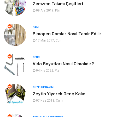
Zemzem Takımı Çeşitleri
Bilgisayar & Yazılım
Müzik
09 Ara 2019, Pts
Mobilya
Anne Çocuk
CAM
Pimapen Camlar Nasıl Tamir Edilir
Ev İşleri
Astroloji
17 Mar 2017, Cum
Aksesuar
Tekstil
GENEL
Gençlik Eğlence
Turizm
Vida Boyutları Nasıl Olmalıdır?
04 Nis 2022, Pts
İnternet
Spor
Markalar
Sağlıklı beslenme
GÜZELLIK BAKIM
Zeytin Yiyerek Genç Kalın
07 Haz 2013, Cum
Spor Malzemeleri
Borsa
diş ağrısı
Bebek Giyim