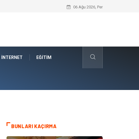
Car Shipping Companies Arasında Güvenil
06 Ağu 2026, Per
& İNTERNET
EĞITIM
BUNLARI KAÇIRMA