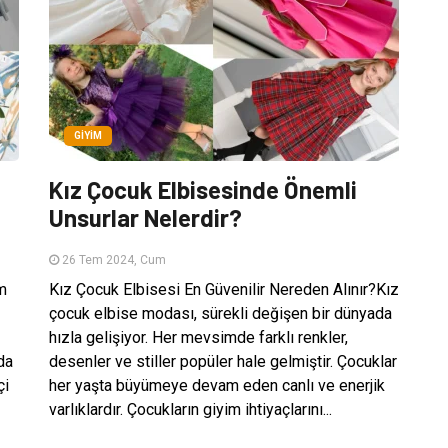
GIYIM
Kız Çocuk Elbisesinde Önemli
Unsurlar Nelerdir?
26 Tem 2024, Cum
im
Kız Çocuk Elbisesi En Güvenilir Nereden Alınır?Kız
çocuk elbise modası, sürekli değişen bir dünyada
hızla gelişiyor. Her mevsimde farklı renkler,
da
desenler ve stiller popüler hale gelmiştir. Çocuklar
çi
her yaşta büyümeye devam eden canlı ve enerjik
varlıklardır. Çocukların giyim ihtiyaçlarını...