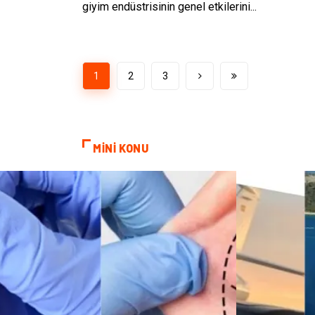
giyim endüstrisinin genel etkilerini...
1
2
3
MİNİ KONU