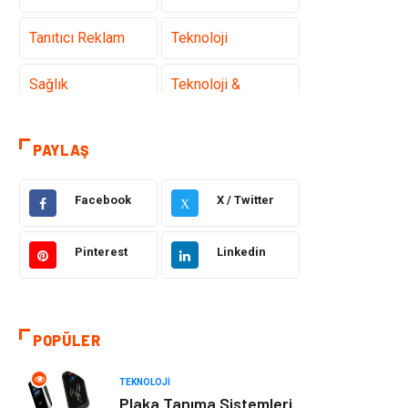
Tanıtıcı Reklam
Teknoloji
Sağlık
Teknoloji &
İnternet
PAYLAŞ
Eğitim
Hukuk
Otomotiv
Elektrik &
Facebook
X / Twitter
X
Elektronik
Pinterest
Linkedin
Dekorasyon
Güzellik Bakım
Giyim
Sağlıklı Yaşam
POPÜLER
Makine
Gıda
TEKNOLOJI
Plaka Tanıma Sistemleri
Tatil
Yeme İçme