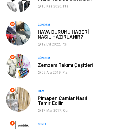
16 Kas 2020, Pts
Emlak
Genel Kültür
GÜNDEM
Gayrimenkul
Moda
HAVA DURUMU HABERİ
NASIL HAZIRLANIR?
Finans Ekonomi
Organizasyon
12 Eyl 2022, Pts
Bilgisayar &
Müzik
GÜNDEM
Zemzem Takımı Çeşitleri
Yazılım
09 Ara 2019, Pts
Mobilya
Anne Çocuk
CAM
Ev İşleri
Astroloji
Pimapen Camlar Nasıl
Tamir Edilir
Aksesuar
Tekstil
17 Mar 2017, Cum
Gençlik Eğlence
Turizm
GENEL