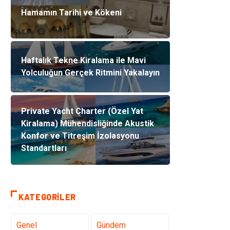
Hamamın Tarihi ve Kökeni
Haftalık Tekne Kiralama ile Mavi
Yolculuğun Gerçek Ritmini Yakalayın
Private Yacht Charter (Özel Yat
Kiralama) Mühendisliğinde Akustik
Konfor ve Titreşim İzolasyonu
Standartları
KATEGORILER
Genel
Gündem