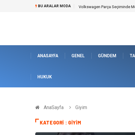
BU ARALAR MODA
Best Wedding Photographer in Tu
ANASAYFA
GENEL
GÜNDEM
TA
HUKUK
AnaSayfa
Giyim
KATEGORI : GIYIM