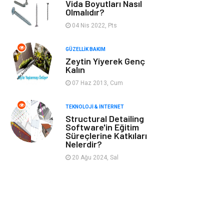
Vida Boyutları Nasıl
Olmalıdır?
İnternet
Spor
04 Nis 2022, Pts
Markalar
Sağlıklı beslenme
GÜZELLIK BAKIM
Zeytin Yiyerek Genç
Spor Malzemeleri
Borsa
Kalın
07 Haz 2013, Cum
diş ağrısı
Bebek Giyim
TEKNOLOJI & İNTERNET
Structural Detailing
Tarım &
Cam
Software'in Eğitim
Hayvancılık
Süreçlerine Katkıları
Nelerdir?
Şile bezi
Restaurant
20 Ağu 2024, Sal