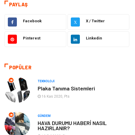
PAYLAŞ
Sağlık
Teknoloji & İnternet
Facebook
X / Twitter
X
Eğitim
Hukuk
Pinterest
Linkedin
Otomotiv
Elektrik & Elektronik
Dekorasyon
Güzellik Bakım
POPÜLER
Giyim
Sağlıklı Yaşam
TEKNOLOJI
Makine
Gıda
Plaka Tanıma Sistemleri
16 Kas 2020, Pts
Tatil
Yeme İçme
GÜNDEM
Emlak
Genel Kültür
HAVA DURUMU HABERİ NASIL
HAZIRLANIR?
Gayrimenkul
Moda