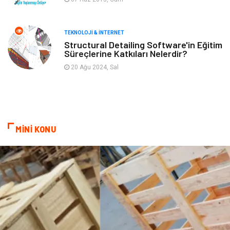
Spor Malzemeleri
Borsa
diş ağrısı
Bebek Giyim
TEKNOLOJI & İNTERNET
Structural Detailing Software'in Eğitim
Süreçlerine Katkıları Nelerdir?
Tarım & Hayvancılık
Cam
20 Ağu 2024, Sal
Şile bezi
Restaurant
MİNİ KONU