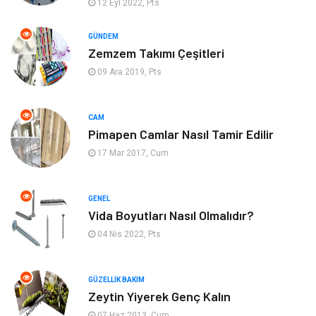
12 Eyl 2022, Pts
Finans Ekonomi
Organizasyon
GÜNDEM
Zemzem Takımı Çeşitleri
Bilgisayar & Yazılım
Müzik
09 Ara 2019, Pts
Mobilya
Anne Çocuk
CAM
Pimapen Camlar Nasıl Tamir Edilir
Ev İşleri
Astroloji
17 Mar 2017, Cum
Aksesuar
Tekstil
GENEL
Gençlik Eğlence
Turizm
Vida Boyutları Nasıl Olmalıdır?
04 Nis 2022, Pts
İnternet
Spor
Markalar
Sağlıklı beslenme
GÜZELLIK BAKIM
Zeytin Yiyerek Genç Kalın
07 Haz 2013, Cum