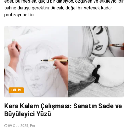
eder. Bu meslek, güçlü bir diksiyon, özgüven ve etkileyici bir
sahne duruşu gerektirir. Ancak, doğal bir yetenek kadar
profesyonel bir...
EĞITIM
Kara Kalem Çalışması: Sanatın Sade ve
Büyüleyici Yüzü
09 Oca 2025, Per