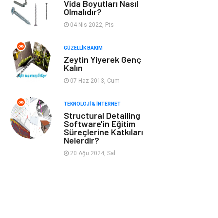
Vida Boyutları Nasıl
Olmalıdır?
İnternet
Spor
04 Nis 2022, Pts
Markalar
Sağlıklı beslenme
GÜZELLIK BAKIM
Zeytin Yiyerek Genç
Spor Malzemeleri
Borsa
Kalın
07 Haz 2013, Cum
diş ağrısı
Bebek Giyim
TEKNOLOJI & İNTERNET
Structural Detailing
Tarım &
Cam
Software'in Eğitim
Hayvancılık
Süreçlerine Katkıları
Nelerdir?
Şile bezi
Restaurant
20 Ağu 2024, Sal