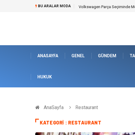
BU ARALAR MODA
Best Wedding Photographer in Tu
ANASAYFA
GENEL
GÜNDEM
TA
HUKUK
AnaSayfa
Restaurant
KATEGORI : RESTAURANT