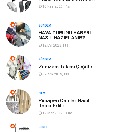
16 Kas 2020, Pts
Emlak
Genel Kültür
GÜNDEM
Gayrimenkul
Moda
HAVA DURUMU HABERİ
NASIL HAZIRLANIR?
Finans Ekonomi
Organizasyon
12 Eyl 2022, Pts
Bilgisayar &
Müzik
GÜNDEM
Zemzem Takımı Çeşitleri
Yazılım
09 Ara 2019, Pts
Mobilya
Anne Çocuk
CAM
Ev İşleri
Astroloji
Pimapen Camlar Nasıl
Tamir Edilir
Aksesuar
Tekstil
17 Mar 2017, Cum
Gençlik Eğlence
Turizm
GENEL