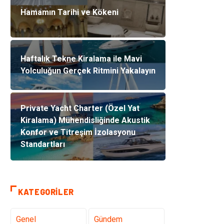
Hamamın Tarihi ve Kökeni
Haftalık Tekne Kiralama ile Mavi
Yolculuğun Gerçek Ritmini Yakalayın
Private Yacht Charter (Özel Yat
Kiralama) Mühendisliğinde Akustik
Konfor ve Titreşim İzolasyonu
Standartları
KATEGORILER
Genel
Gündem