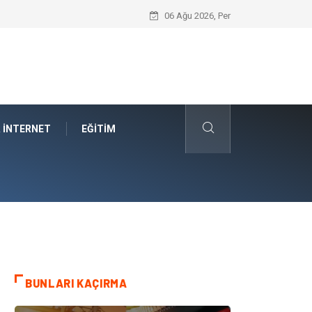
Car Shipping Companies Arasında Güvenil
06 Ağu 2026, Per
& İNTERNET
EĞITIM
BUNLARI KAÇIRMA