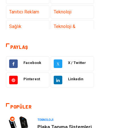
Tanıtıcı Reklam
Teknoloji
Sağlık
Teknoloji &
İnternet
PAYLAŞ
Eğitim
Hukuk
Otomotiv
Elektrik &
Facebook
X / Twitter
X
Elektronik
Pinterest
Linkedin
Dekorasyon
Güzellik Bakım
Giyim
Sağlıklı Yaşam
POPÜLER
Makine
Gıda
TEKNOLOJI
Plaka Tanıma Sistemleri
Tatil
Yeme İçme