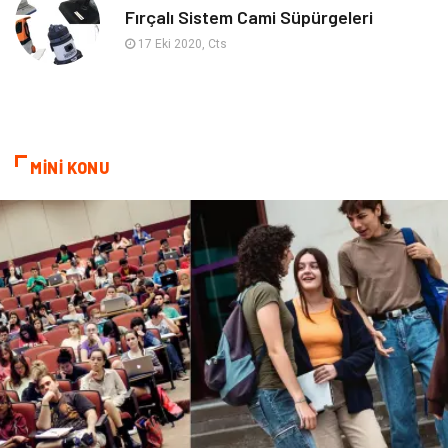
Fırçalı Sistem Cami Süpürgeleri
İnternet
Spor
17 Eki 2020, Cts
Markalar
Sağlıklı beslenme
Spor Malzemeleri
Borsa
MİNİ KONU
diş ağrısı
Bebek Giyim
Tarım & Hayvancılık
Cam
Şile bezi
Restaurant