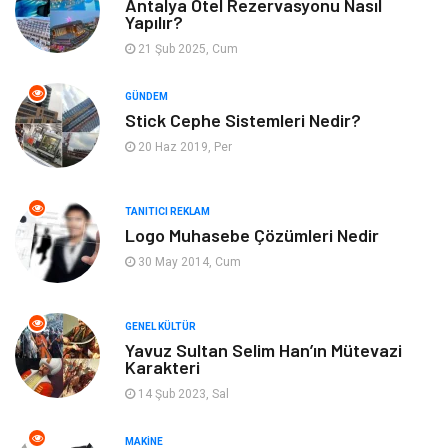
Antalya Otel Rezervasyonu Nasıl
Yapılır?
Tatil
Yeme İçme
21 Şub 2025, Cum
Emlak
Genel Kültür
GÜNDEM
Stick Cephe Sistemleri Nedir?
Gayrimenkul
Moda
20 Haz 2019, Per
Finans Ekonomi
Organizasyon
TANITICI REKLAM
Bilgisayar & Yazılım
Müzik
Logo Muhasebe Çözümleri Nedir
30 May 2014, Cum
Mobilya
Anne Çocuk
GENEL KÜLTÜR
Ev İşleri
Astroloji
Yavuz Sultan Selim Han’ın Mütevazi
Karakteri
Aksesuar
Tekstil
14 Şub 2023, Sal
Gençlik Eğlence
Turizm
MAKINE