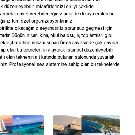
rak
düzenleyebilir, misafirlerinizi en iyi şekilde
e yemekli davet verebileceğiniz şekilde dizayn edilen bu
ğiniz tüm özel organizasyonlarınızı
e birlikte çıkacağınız seyahatiniz sorunsuz geçmesi için
ır. Düğün, nişan, kına, okul balosu, iş toplantıları gibi
rçekleştirebilme imkanı sunan firma sayesinde çok sayıda
ahip olan bu tekneleri kiralayarak İstanbul
düzenleyebilir
atlı olan teknenin alt katında bulunan salonunda yuvarlak
iniz. Profesyonel ses sistemine sahip olan bu teknelerde