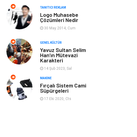
TANITICI REKLAM
Mobilya
Anne Çocuk
Logo Muhasebe
Çözümleri Nedir
Ev İşleri
Astroloji
30 May 2014, Cum
Aksesuar
Tekstil
GENEL KÜLTÜR
Yavuz Sultan Selim
Han’ın Mütevazi
Gençlik Eğlence
Turizm
Karakteri
14 Şub 2023, Sal
İnternet
Spor
MAKINE
Fırçalı Sistem Cami
Markalar
Sağlıklı beslenme
Süpürgeleri
17 Eki 2020, Cts
Spor Malzemeleri
Borsa
diş ağrısı
Bebek Giyim
Tarım &
Cam