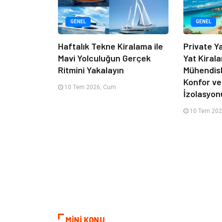
GENEL
GENEL
Haftalık Tekne Kiralama ile
Private Y
Mavi Yolculuğun Gerçek
Yat Kiral
Ritmini Yakalayın
Mühendisl
Konfor ve
10 Tem 2026, Cum
İzolasyon
10 Tem 202
MİNİ KONU