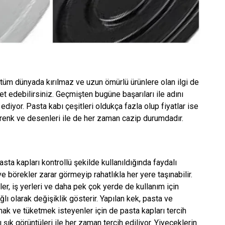
p tüm dünyada kırılmaz ve uzun ömürlü ürünlere olan ilgi de
ret edebilirsiniz. Geçmişten bugüne başarıları ile adını
yor. Pasta kabı çeşitleri oldukça fazla olup fiyatlar ise
 renk ve desenleri ile de her zaman cazip durumdadır.
asta kapları kontrollü şekilde kullanıldığında faydalı
e börekler zarar görmeyip rahatlıkla her yere taşınabilir.
ler, iş yerleri ve daha pek çok yerde de kullanım için
lı olarak değişiklik gösterir. Yapılan kek, pasta ve
ak ve tüketmek isteyenler için de pasta kapları tercih
 şık görüntüleri ile her zaman tercih ediliyor. Yiyeceklerin