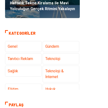
Haftalık Tekne Kiralama ile Mavi
Yolculuğun Gerçek Ritmini Yakalayın
KATEGORILER
Genel
Gündem
Tanıtıcı Reklam
Teknoloji
Sağlık
Teknoloji &
İnternet
Eğitim
Hukuk
Otomotiv
Elektrik &
PAYLAŞ
Elektronik