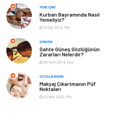
YEME İÇME
Mobilya
Anne Çocuk
Kurban Bayramında Nasıl
Yemeliyiz?
Ev İşleri
Astroloji
21 Eyl 2015, Pts
Aksesuar
Tekstil
GÜNDEM
Sahte Güneş Gözlüğünün
Zararları Nelerdir?
Gençlik Eğlence
Turizm
06 Tem 2014, Paz
İnternet
Spor
GÜZELLIK BAKIM
Makyaj Çıkartmanın Püf
Markalar
Sağlıklı beslenme
Noktaları
02 Mar 2020, Pts
Spor Malzemeleri
Borsa
diş ağrısı
Bebek Giyim
Tarım &
Cam