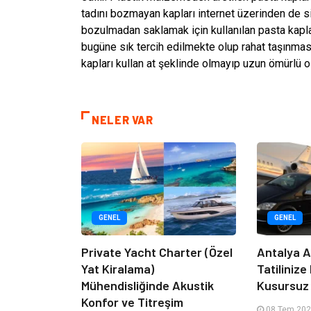
tadını bozmayan kapları internet üzerinden de s
bozulmadan saklamak için kullanılan pasta kapla
bugüne sık tercih edilmekte olup rahat taşınması
kapları kullan at şeklinde olmayıp uzun ömürlü ola
NELER VAR
GENEL
GENEL
Private Yacht Charter (Özel
Antalya A
Yat Kiralama)
Tatilinize
Mühendisliğinde Akustik
Kusursuz 
Konfor ve Titreşim
08 Tem 202