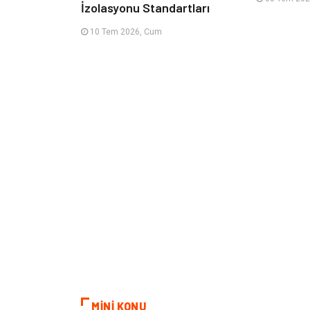
İzolasyonu Standartları
10 Tem 2026, Cum
MİNİ KONU