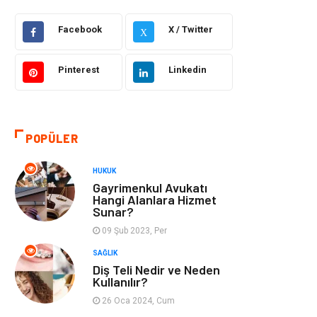
Facebook
X / Twitter
Dekorasyon
Güzellik Bakım
X
Giyim
Sağlıklı Yaşam
Pinterest
Linkedin
Makine
Gıda
POPÜLER
Tatil
Yeme İçme
HUKUK
Emlak
Genel Kültür
Gayrimenkul Avukatı
Hangi Alanlara Hizmet
Sunar?
Gayrimenkul
Moda
09 Şub 2023, Per
Finans Ekonomi
Organizasyon
SAĞLIK
Diş Teli Nedir ve Neden
Kullanılır?
Bilgisayar &
Müzik
26 Oca 2024, Cum
Yazılım