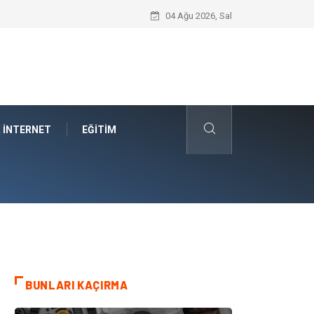
Car Shipping Companies Arasında Güvenil
04 Ağu 2026, Sal
& İNTERNET
EĞITIM
BUNLARI KAÇIRMA