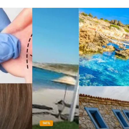
Hayvancılık
Şile bezi
Restaurant
TATIL