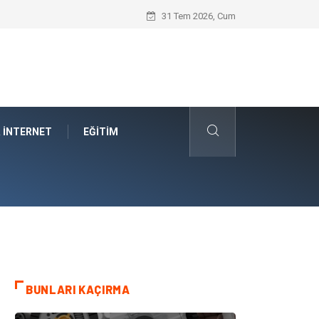
Car Shipping Companies Arasında Güvenil
31 Tem 2026, Cum
& İNTERNET
EĞITIM
BUNLARI KAÇIRMA