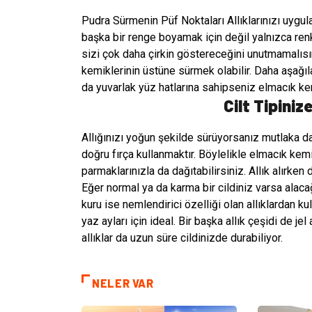
Pudra Sürmenin Püf Noktaları Allıklarınızı uygu
başka bir renge boyamak için değil yalnızca renk
sizi çok daha çirkin göstereceğini unutmamalısın
kemiklerinin üstüne sürmek olabilir. Daha aşağıl
da yuvarlak yüz hatlarına sahipseniz elmacık kem
Cilt Tipiniz
Allığınızı yoğun şekilde sürüyorsanız mutlaka da
doğru fırça kullanmaktır. Böylelikle elmacık kemik
parmaklarınızla da dağıtabilirsiniz. Allık alırken 
Eğer normal ya da karma bir cildiniz varsa alacağın
kuru ise nemlendirici özelliği olan allıklardan kul
yaz ayları için ideal. Bir başka allık çeşidi de jel
allıklar da uzun süre cildinizde durabiliyor.
NELER VAR