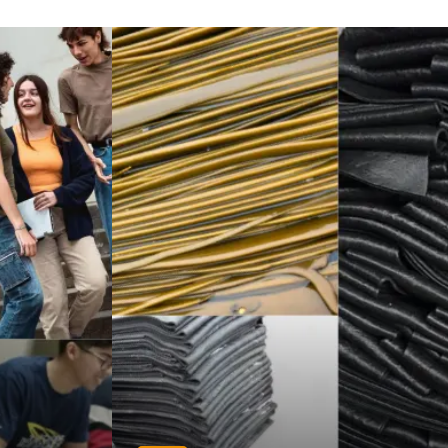
Hayvancılık
Şile bezi
Restaurant