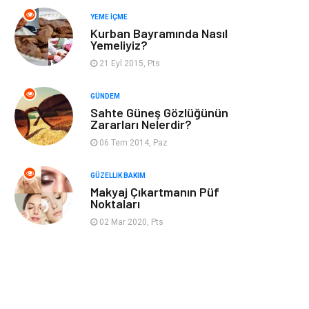
YEME İÇME
Mobilya
Anne Çocuk
Kurban Bayramında Nasıl
Yemeliyiz?
Ev İşleri
Astroloji
21 Eyl 2015, Pts
Aksesuar
Tekstil
GÜNDEM
Sahte Güneş Gözlüğünün
Zararları Nelerdir?
Gençlik Eğlence
Turizm
06 Tem 2014, Paz
İnternet
Spor
GÜZELLIK BAKIM
Makyaj Çıkartmanın Püf
Markalar
Sağlıklı beslenme
Noktaları
02 Mar 2020, Pts
Spor Malzemeleri
Borsa
diş ağrısı
Bebek Giyim
Tarım &
Cam