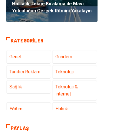
Haftalık Tekne Kiralama ile Mavi
Yolculuğun Gerçek Ritmini Yakalayın
KATEGORILER
Genel
Gündem
Tanıtıcı Reklam
Teknoloji
Sağlık
Teknoloji &
İnternet
Eğitim
Hukuk
Otomotiv
Elektrik &
PAYLAŞ
Elektronik