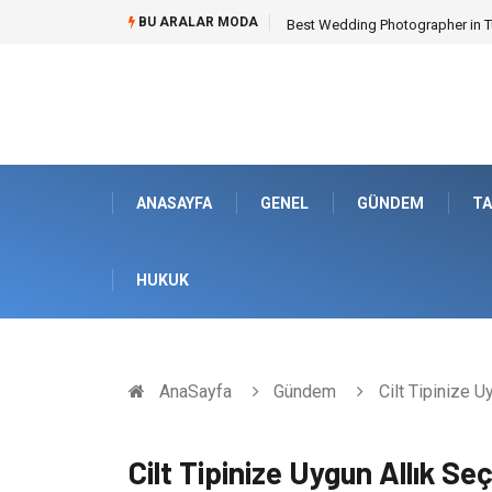
BU ARALAR MODA
Best Wedding Photographer in Tu
ANASAYFA
GENEL
GÜNDEM
TA
HUKUK
AnaSayfa
Gündem
Cilt Tipinize U
Cilt Tipinize Uygun Allık Seç