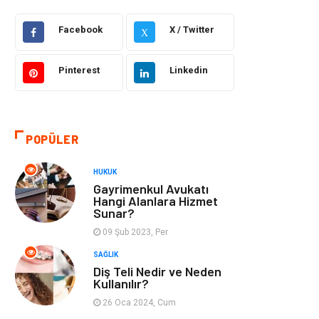
Facebook
X / Twitter
Dekorasyon
Güzellik Bakım
X
Giyim
Sağlıklı Yaşam
Pinterest
Linkedin
Makine
Gıda
POPÜLER
Tatil
Yeme İçme
HUKUK
Emlak
Genel Kültür
Gayrimenkul Avukatı
Hangi Alanlara Hizmet
Sunar?
Gayrimenkul
Moda
09 Şub 2023, Per
Finans Ekonomi
Organizasyon
SAĞLIK
Diş Teli Nedir ve Neden
Kullanılır?
Bilgisayar &
Müzik
26 Oca 2024, Cum
Yazılım