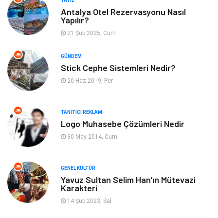
TATIL
Antalya Otel Rezervasyonu Nasıl
Yapılır?
Tatil
Yeme İçme
21 Şub 2025, Cum
Emlak
Genel Kültür
GÜNDEM
Stick Cephe Sistemleri Nedir?
Gayrimenkul
Moda
20 Haz 2019, Per
Finans Ekonomi
Organizasyon
TANITICI REKLAM
Bilgisayar & Yazılım
Müzik
Logo Muhasebe Çözümleri Nedir
30 May 2014, Cum
Mobilya
Anne Çocuk
GENEL KÜLTÜR
Ev İşleri
Astroloji
Yavuz Sultan Selim Han’ın Mütevazi
Karakteri
Aksesuar
Tekstil
14 Şub 2023, Sal