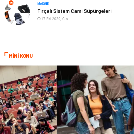
Gençlik Eğlence
Turizm
MAKINE
Fırçalı Sistem Cami Süpürgeleri
İnternet
Spor
17 Eki 2020, Cts
Markalar
Sağlıklı beslenme
Spor Malzemeleri
Borsa
MİNİ KONU
diş ağrısı
Bebek Giyim
Tarım & Hayvancılık
Cam
Şile bezi
Restaurant