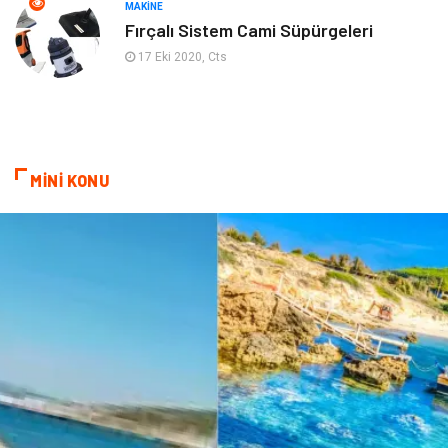
Gençlik Eğlence
Turizm
MAKINE
Fırçalı Sistem Cami Süpürgeleri
İnternet
Spor
17 Eki 2020, Cts
Markalar
Sağlıklı beslenme
Spor Malzemeleri
Borsa
MİNİ KONU
diş ağrısı
Bebek Giyim
Tarım & Hayvancılık
Cam
Şile bezi
Restaurant