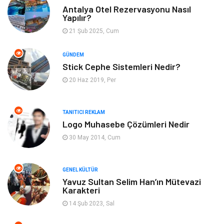
Antalya Otel Rezervasyonu Nasıl
Yapılır?
Tatil
Yeme İçme
21 Şub 2025, Cum
Emlak
Genel Kültür
GÜNDEM
Stick Cephe Sistemleri Nedir?
Gayrimenkul
Moda
20 Haz 2019, Per
Finans Ekonomi
Organizasyon
TANITICI REKLAM
Bilgisayar & Yazılım
Müzik
Logo Muhasebe Çözümleri Nedir
30 May 2014, Cum
Mobilya
Anne Çocuk
GENEL KÜLTÜR
Ev İşleri
Astroloji
Yavuz Sultan Selim Han’ın Mütevazi
Karakteri
Aksesuar
Tekstil
14 Şub 2023, Sal