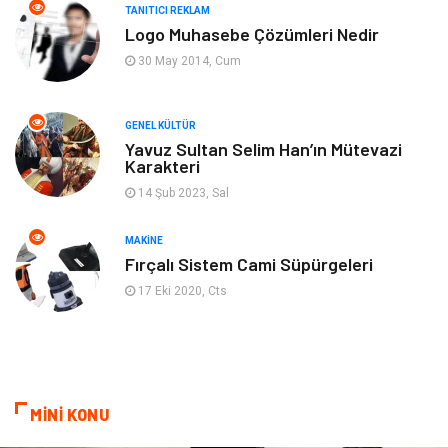
TANITICI REKLAM
Bilgisayar & Yazılım
Müzik
Logo Muhasebe Çözümleri Nedir
30 May 2014, Cum
Mobilya
Anne Çocuk
GENEL KÜLTÜR
Ev İşleri
Astroloji
Yavuz Sultan Selim Han’ın Mütevazi
Karakteri
Aksesuar
Tekstil
14 Şub 2023, Sal
Gençlik Eğlence
Turizm
MAKINE
Fırçalı Sistem Cami Süpürgeleri
İnternet
Spor
17 Eki 2020, Cts
Markalar
Sağlıklı beslenme
Spor Malzemeleri
Borsa
MİNİ KONU
diş ağrısı
Bebek Giyim