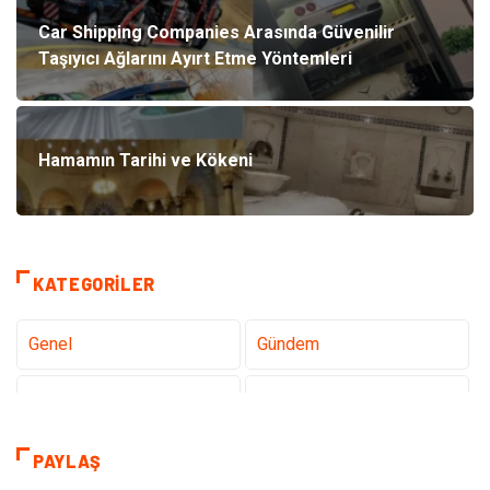
Car Shipping Companies Arasında Güvenilir
Taşıyıcı Ağlarını Ayırt Etme Yöntemleri
Hamamın Tarihi ve Kökeni
KATEGORILER
Genel
Gündem
Tanıtıcı Reklam
Teknoloji
Sağlık
Teknoloji & İnternet
PAYLAŞ