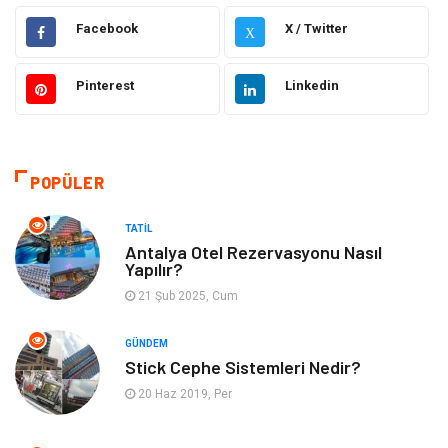
Eğitim
Hukuk
Facebook
X / Twitter
X
Otomotiv
Elektrik & Elektronik
Pinterest
Linkedin
Dekorasyon
Güzellik Bakım
Giyim
Sağlıklı Yaşam
POPÜLER
Makine
Gıda
TATIL
Antalya Otel Rezervasyonu Nasıl
Yapılır?
Tatil
Yeme İçme
21 Şub 2025, Cum
Emlak
Genel Kültür
GÜNDEM
Stick Cephe Sistemleri Nedir?
Gayrimenkul
Moda
20 Haz 2019, Per
Finans Ekonomi
Organizasyon