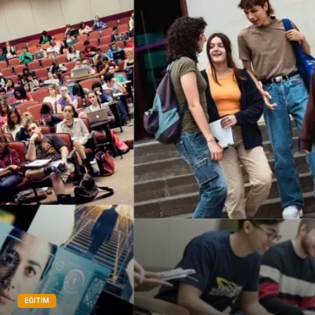
Tarım & Hayvancılık
Cam
Şile bezi
Restaurant
EĞITIM