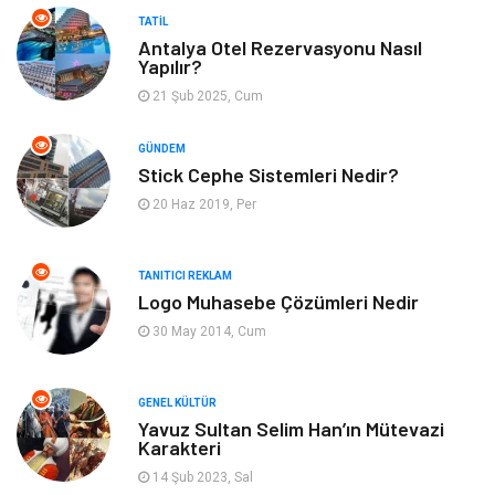
Makine
Gıda
TATIL
Antalya Otel Rezervasyonu Nasıl
Yapılır?
Tatil
Yeme İçme
21 Şub 2025, Cum
Emlak
Genel Kültür
GÜNDEM
Stick Cephe Sistemleri Nedir?
Gayrimenkul
Moda
20 Haz 2019, Per
Finans Ekonomi
Organizasyon
TANITICI REKLAM
Bilgisayar & Yazılım
Müzik
Logo Muhasebe Çözümleri Nedir
30 May 2014, Cum
Mobilya
Anne Çocuk
GENEL KÜLTÜR
Ev İşleri
Astroloji
Yavuz Sultan Selim Han’ın Mütevazi
Karakteri
Aksesuar
Tekstil
14 Şub 2023, Sal