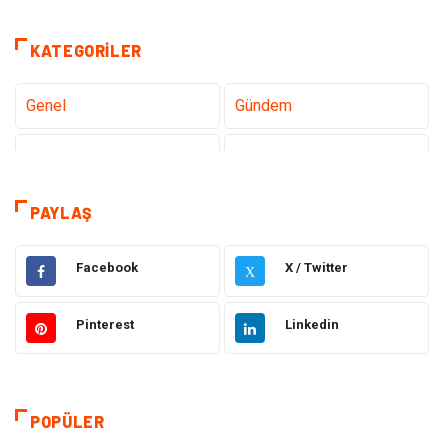
KATEGORILER
Genel
Gündem
Tanıtıcı Reklam
Teknoloji
Sağlık
Teknoloji & İnternet
PAYLAŞ
Eğitim
Hukuk
Facebook
X / Twitter
X
Otomotiv
Elektrik & Elektronik
Pinterest
Linkedin
Dekorasyon
Güzellik Bakım
Giyim
Sağlıklı Yaşam
POPÜLER