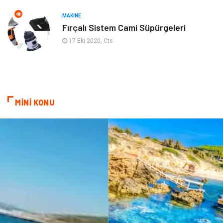
Gençlik Eğlence
Turizm
MAKINE
Fırçalı Sistem Cami Süpürgeleri
İnternet
Spor
17 Eki 2020, Cts
Markalar
Sağlıklı beslenme
Spor Malzemeleri
Borsa
MİNİ KONU
diş ağrısı
Bebek Giyim
Tarım & Hayvancılık
Cam
Şile bezi
Restaurant