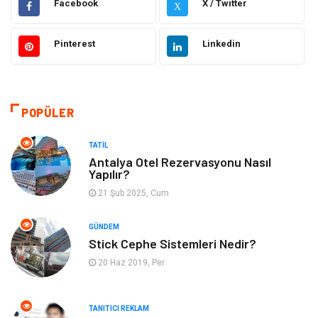
Facebook
X / Twitter
X
Otomotiv
Elektrik & Elektronik
Pinterest
Linkedin
Dekorasyon
Güzellik Bakım
Giyim
Sağlıklı Yaşam
POPÜLER
Makine
Gıda
TATIL
Antalya Otel Rezervasyonu Nasıl
Yapılır?
Tatil
Yeme İçme
21 Şub 2025, Cum
Emlak
Genel Kültür
GÜNDEM
Stick Cephe Sistemleri Nedir?
Gayrimenkul
Moda
20 Haz 2019, Per
Finans Ekonomi
Organizasyon
TANITICI REKLAM