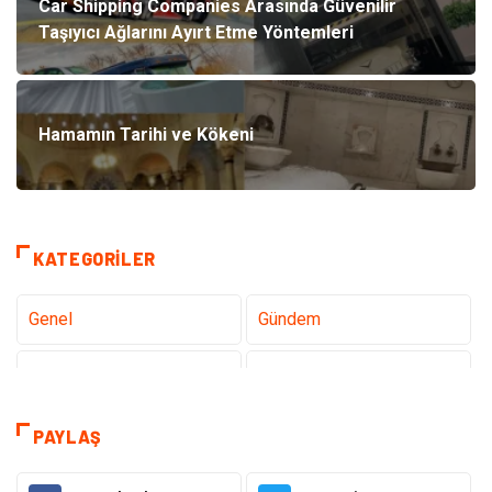
Car Shipping Companies Arasında Güvenilir
Taşıyıcı Ağlarını Ayırt Etme Yöntemleri
Hamamın Tarihi ve Kökeni
KATEGORILER
Genel
Gündem
Tanıtıcı Reklam
Teknoloji
Sağlık
Teknoloji & İnternet
PAYLAŞ
Eğitim
Hukuk