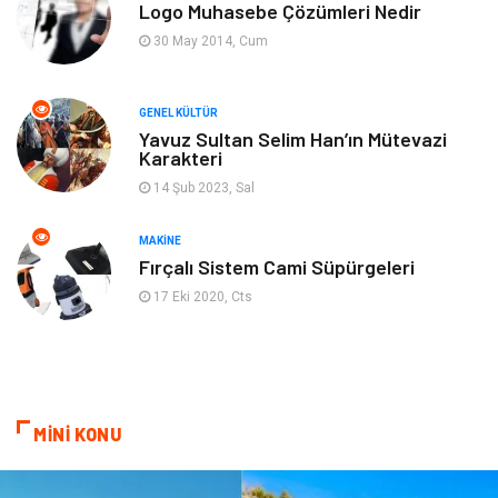
Bilgisayar & Yazılım
Müzik
Logo Muhasebe Çözümleri Nedir
30 May 2014, Cum
Mobilya
Anne Çocuk
GENEL KÜLTÜR
Ev İşleri
Astroloji
Yavuz Sultan Selim Han’ın Mütevazi
Karakteri
Aksesuar
Tekstil
14 Şub 2023, Sal
Gençlik Eğlence
Turizm
MAKINE
Fırçalı Sistem Cami Süpürgeleri
İnternet
Spor
17 Eki 2020, Cts
Markalar
Sağlıklı beslenme
Spor Malzemeleri
Borsa
MİNİ KONU
diş ağrısı
Bebek Giyim