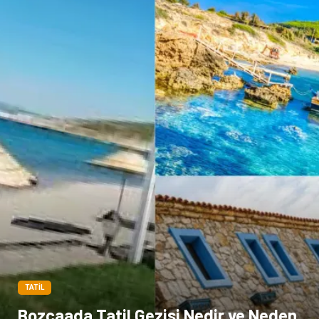
Tarım & Hayvancılık
Cam
Şile bezi
Restaurant
TATIL
Bozcaada Tatil Gezisi Nedir ve Neden