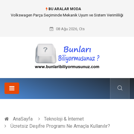
BU ARALAR MODA
Best Wedding Photographer in Turkey Seçimi Nasıl Yapılmalı?
08 Ağu 2026, Cts
AnaSayfa
Teknoloji & İnternet
Ücretsiz Deşifre Programı Ne Amaçla Kullanılır?