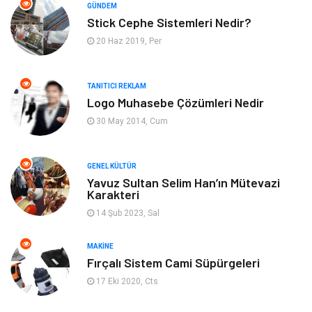
GÜNDEM
Stick Cephe Sistemleri Nedir?
Gayrimenkul
Moda
20 Haz 2019, Per
Finans Ekonomi
Organizasyon
TANITICI REKLAM
Bilgisayar & Yazılım
Müzik
Logo Muhasebe Çözümleri Nedir
30 May 2014, Cum
Mobilya
Anne Çocuk
GENEL KÜLTÜR
Ev İşleri
Astroloji
Yavuz Sultan Selim Han’ın Mütevazi
Karakteri
Aksesuar
Tekstil
14 Şub 2023, Sal
Gençlik Eğlence
Turizm
MAKINE
Fırçalı Sistem Cami Süpürgeleri
İnternet
Spor
17 Eki 2020, Cts