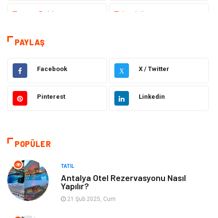
Tanıtıcı Reklam
Teknoloji
Sağlık
Teknoloji & İnternet
PAYLAŞ
Eğitim
Hukuk
Facebook
X / Twitter
X
Otomotiv
Elektrik & Elektronik
Pinterest
Linkedin
Dekorasyon
Güzellik Bakım
Giyim
Sağlıklı Yaşam
POPÜLER
Makine
Gıda
TATIL
Antalya Otel Rezervasyonu Nasıl
Yapılır?
Tatil
Yeme İçme
21 Şub 2025, Cum
Emlak
Genel Kültür