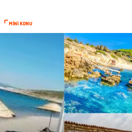
Markalar
Sağlıklı beslenme
Spor Malzemeleri
Borsa
MİNİ KONU
diş ağrısı
Bebek Giyim
Tarım & Hayvancılık
Cam
Şile bezi
Restaurant