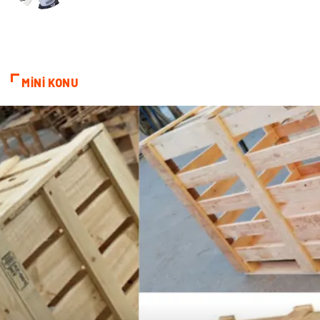
Markalar
Sağlıklı beslenme
Spor Malzemeleri
Borsa
MİNİ KONU
diş ağrısı
Bebek Giyim
Tarım & Hayvancılık
Cam
Şile bezi
Restaurant