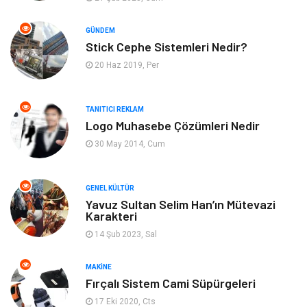
Emlak
Genel Kültür
GÜNDEM
Stick Cephe Sistemleri Nedir?
Gayrimenkul
Moda
20 Haz 2019, Per
Finans Ekonomi
Organizasyon
TANITICI REKLAM
Bilgisayar & Yazılım
Müzik
Logo Muhasebe Çözümleri Nedir
30 May 2014, Cum
Mobilya
Anne Çocuk
GENEL KÜLTÜR
Ev İşleri
Astroloji
Yavuz Sultan Selim Han’ın Mütevazi
Karakteri
Aksesuar
Tekstil
14 Şub 2023, Sal
Gençlik Eğlence
Turizm
MAKINE
Fırçalı Sistem Cami Süpürgeleri
İnternet
Spor
17 Eki 2020, Cts