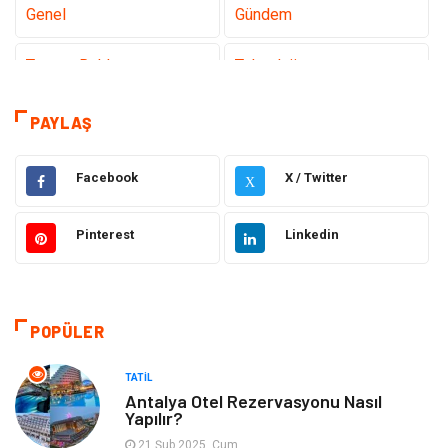
Genel
Gündem
Tanıtıcı Reklam
Teknoloji
Sağlık
Teknoloji & İnternet
PAYLAŞ
Eğitim
Hukuk
Facebook
X / Twitter
X
Otomotiv
Elektrik & Elektronik
Pinterest
Linkedin
Dekorasyon
Güzellik Bakım
Giyim
Sağlıklı Yaşam
POPÜLER
Makine
Gıda
TATIL
Antalya Otel Rezervasyonu Nasıl
Yapılır?
Tatil
Yeme İçme
21 Şub 2025, Cum