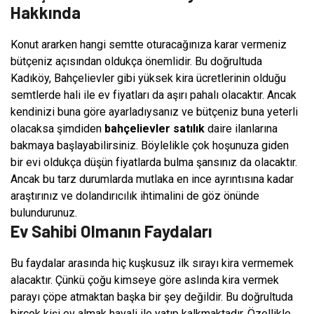
Hakkında
Konut ararken hangi semtte oturacağınıza karar vermeniz
bütçeniz açısından oldukça önemlidir. Bu doğrultuda
Kadıköy, Bahçelievler gibi yüksek kira ücretlerinin olduğu
semtlerde hali ile ev fiyatları da aşırı pahalı olacaktır. Ancak
kendinizi buna göre ayarladıysanız ve bütçeniz buna yeterli
olacaksa şimdiden
bahçelievler satılık
daire ilanlarına
bakmaya başlayabilirsiniz. Böylelikle çok hoşunuza giden
bir evi oldukça düşün fiyatlarda bulma şansınız da olacaktır.
Ancak bu tarz durumlarda mutlaka en ince ayrıntısına kadar
araştırınız ve dolandırıcılık ihtimalini de göz önünde
bulundurunuz.
Ev Sahibi Olmanın Faydaları
Bu faydalar arasında hiç kuşkusuz ilk sırayı kira vermemek
alacaktır. Çünkü çoğu kimseye göre aslında kira vermek
parayı çöpe atmaktan başka bir şey değildir. Bu doğrultuda
birçok kişi ev almak hayali ile yatıp kalkmaktadır. Özellikle