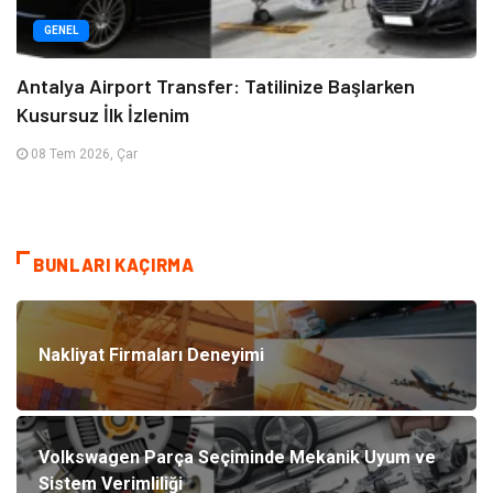
GENEL
Antalya Airport Transfer: Tatilinize Başlarken
Kusursuz İlk İzlenim
08 Tem 2026, Çar
BUNLARI KAÇIRMA
Nakliyat Firmaları Deneyimi
Volkswagen Parça Seçiminde Mekanik Uyum ve
Sistem Verimliliği