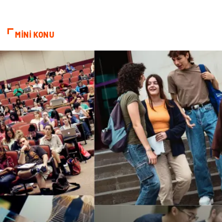
Spor Malzemeleri
Borsa
MİNİ KONU
diş ağrısı
Bebek Giyim
Tarım & Hayvancılık
Cam
Şile bezi
Restaurant