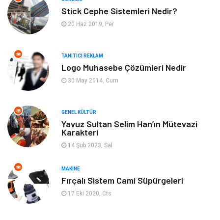
Stick Cephe Sistemleri Nedir?
Gayrimenkul
Moda
20 Haz 2019, Per
Finans Ekonomi
Organizasyon
TANITICI REKLAM
Bilgisayar & Yazılım
Müzik
Logo Muhasebe Çözümleri Nedir
30 May 2014, Cum
Mobilya
Anne Çocuk
GENEL KÜLTÜR
Ev İşleri
Astroloji
Yavuz Sultan Selim Han’ın Mütevazi
Karakteri
Aksesuar
Tekstil
14 Şub 2023, Sal
Gençlik Eğlence
Turizm
MAKINE
Fırçalı Sistem Cami Süpürgeleri
İnternet
Spor
17 Eki 2020, Cts
Markalar
Sağlıklı beslenme