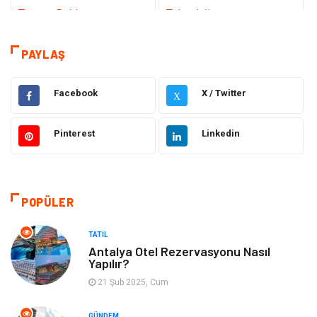
Tanıtıcı Reklam
Teknoloji
Sağlık
Teknoloji & İnternet
PAYLAŞ
Eğitim
Hukuk
Facebook
X / Twitter
X
Otomotiv
Elektrik & Elektronik
Pinterest
Linkedin
Dekorasyon
Güzellik Bakım
Giyim
Sağlıklı Yaşam
POPÜLER
Makine
Gıda
TATIL
Antalya Otel Rezervasyonu Nasıl
Yapılır?
Tatil
Yeme İçme
21 Şub 2025, Cum
Emlak
Genel Kültür
GÜNDEM