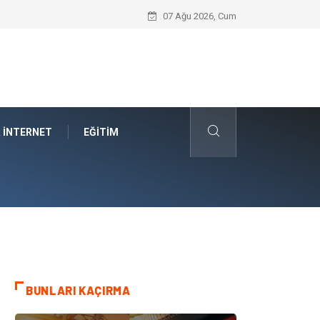
Best Wedding Photographer in Turkey Se
07 Ağu 2026, Cum
& İNTERNET
EĞITIM
BUNLARI KAÇIRMA