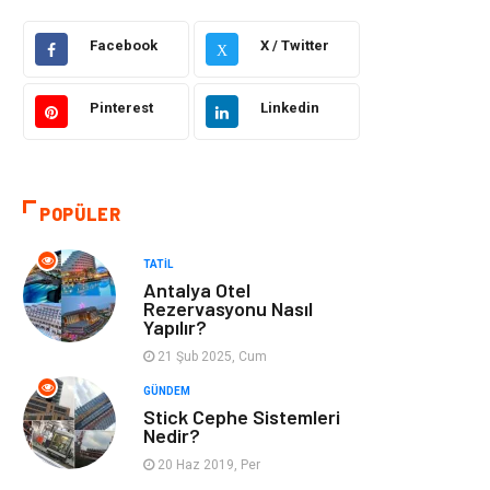
Facebook
X / Twitter
Dekorasyon
Güzellik Bakım
X
Giyim
Sağlıklı Yaşam
Pinterest
Linkedin
Makine
Gıda
POPÜLER
Tatil
Yeme İçme
TATIL
Emlak
Genel Kültür
Antalya Otel
Rezervasyonu Nasıl
Yapılır?
Gayrimenkul
Moda
21 Şub 2025, Cum
Finans Ekonomi
Organizasyon
GÜNDEM
Stick Cephe Sistemleri
Nedir?
Bilgisayar &
Müzik
20 Haz 2019, Per
Yazılım