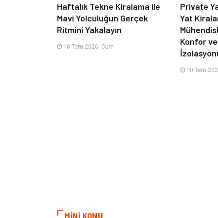
Haftalık Tekne Kiralama ile
Private Y
Mavi Yolculuğun Gerçek
Yat Kiral
Ritmini Yakalayın
Mühendisl
Konfor ve
10 Tem 2026, Cum
İzolasyon
10 Tem 202
MİNİ KONU