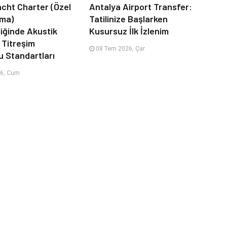
acht Charter (Özel
Antalya Airport Transfer:
ama)
Tatilinize Başlarken
iğinde Akustik
Kusursuz İlk İzlenim
 Titreşim
08 Tem 2026, Çar
u Standartları
6, Cum