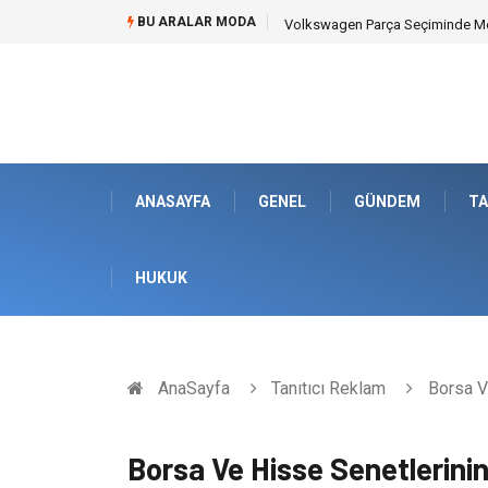
BU ARALAR MODA
Volkswagen Parça Seçiminde Mek
ANASAYFA
GENEL
GÜNDEM
TA
HUKUK
AnaSayfa
Tanıtıcı Reklam
Borsa Ve
Borsa Ve Hisse Senetlerinin 