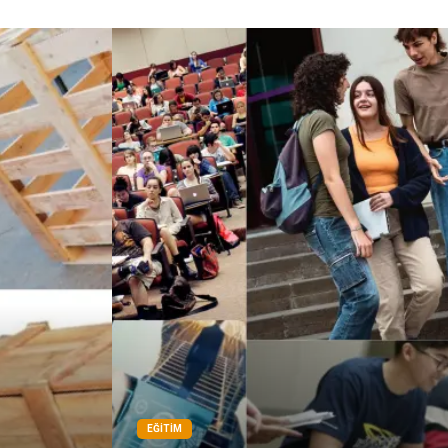
Hayvancılık
Şile bezi
Restaurant
EĞITIM