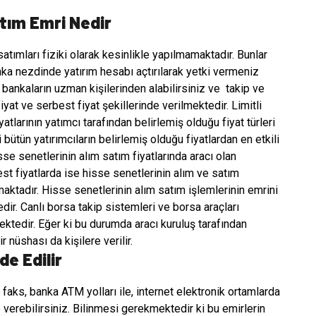
tım Emri Nedir
tımları fiziki olarak kesinlikle yapılmamaktadır. Bunlar
nka nezdinde yatırım hesabı açtırılarak yetki vermeniz
 bankaların uzman kişilerinden alabilirsiniz ve
takip ve
iyat ve serbest fiyat şekillerinde verilmektedir. Limitli
yatlarının yatımcı tarafından belirlemiş olduğu fiyat türleri
i bütün yatırımcıların belirlemiş olduğu fiyatlardan en etkili
hisse senetlerinin alım satım fiyatlarında aracı olan
st fiyatlarda ise hisse senetlerinin alım ve satım
aktadır. Hisse senetlerinin alım satım işlemlerinin emrini
edir. Canlı borsa takip sistemleri ve borsa araçları
ektedir. Eğer ki bu durumda aracı kuruluş tarafından
 nüshası da kişilere verilir.
de Edilir
 faks, banka ATM yolları ile, internet elektronik ortamlarda
 verebilirsiniz. Bilinmesi gerekmektedir ki bu emirlerin