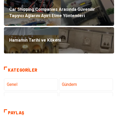
Car Shipping Companies Arasında Güvenilir
Taşıyıcı Ağlarını Ayırt Etme Yöntemleri
Hamamın Tarihi ve Kökeni
KATEGORILER
Genel
Gündem
Tanıtıcı Reklam
Teknoloji
Sağlık
Teknoloji & İnternet
PAYLAŞ