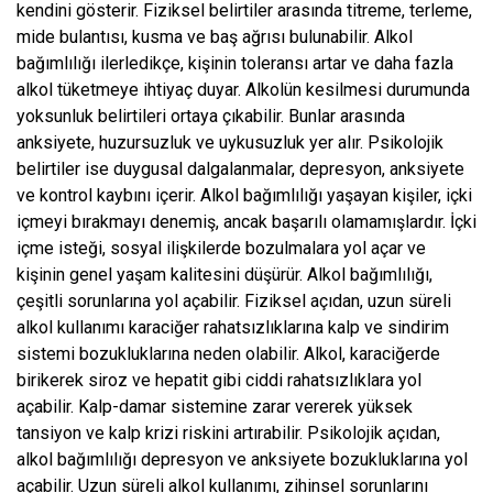
kendini gösterir. Fiziksel belirtiler arasında titreme, terleme,
mide bulantısı, kusma ve baş ağrısı bulunabilir. Alkol
bağımlılığı ilerledikçe, kişinin toleransı artar ve daha fazla
alkol tüketmeye ihtiyaç duyar. Alkolün kesilmesi durumunda
yoksunluk belirtileri ortaya çıkabilir. Bunlar arasında
anksiyete, huzursuzluk ve uykusuzluk yer alır. Psikolojik
belirtiler ise duygusal dalgalanmalar, depresyon, anksiyete
ve kontrol kaybını içerir. Alkol bağımlılığı yaşayan kişiler, içki
içmeyi bırakmayı denemiş, ancak başarılı olamamışlardır. İçki
içme isteği, sosyal ilişkilerde bozulmalara yol açar ve
kişinin genel yaşam kalitesini düşürür. Alkol bağımlılığı,
çeşitli sorunlarına yol açabilir. Fiziksel açıdan, uzun süreli
alkol kullanımı karaciğer rahatsızlıklarına kalp ve sindirim
sistemi bozukluklarına neden olabilir. Alkol, karaciğerde
birikerek siroz ve hepatit gibi ciddi rahatsızlıklara yol
açabilir. Kalp-damar sistemine zarar vererek yüksek
tansiyon ve kalp krizi riskini artırabilir. Psikolojik açıdan,
alkol bağımlılığı depresyon ve anksiyete bozukluklarına yol
açabilir. Uzun süreli alkol kullanımı, zihinsel sorunlarını