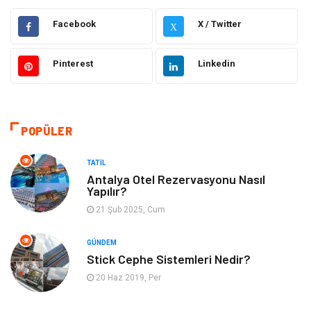
Eğitim
Hukuk
Facebook
X / Twitter
X
Otomotiv
Elektrik & Elektronik
Pinterest
Linkedin
Dekorasyon
Güzellik Bakım
Giyim
Sağlıklı Yaşam
POPÜLER
Makine
Gıda
TATIL
Antalya Otel Rezervasyonu Nasıl
Yapılır?
Tatil
Yeme İçme
21 Şub 2025, Cum
Emlak
Genel Kültür
GÜNDEM
Stick Cephe Sistemleri Nedir?
Gayrimenkul
Moda
20 Haz 2019, Per
Finans Ekonomi
Organizasyon