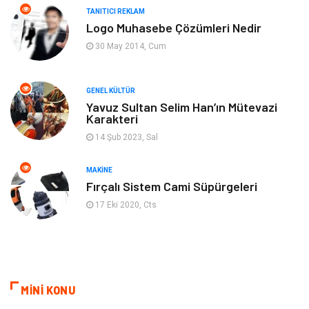
TANITICI REKLAM
Bilgisayar & Yazılım
Müzik
Logo Muhasebe Çözümleri Nedir
30 May 2014, Cum
Mobilya
Anne Çocuk
GENEL KÜLTÜR
Ev İşleri
Astroloji
Yavuz Sultan Selim Han’ın Mütevazi
Karakteri
Aksesuar
Tekstil
14 Şub 2023, Sal
Gençlik Eğlence
Turizm
MAKINE
Fırçalı Sistem Cami Süpürgeleri
İnternet
Spor
17 Eki 2020, Cts
Markalar
Sağlıklı beslenme
Spor Malzemeleri
Borsa
MİNİ KONU
diş ağrısı
Bebek Giyim