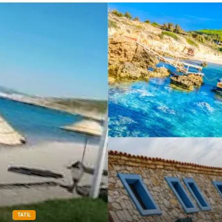
Tarım & Hayvancılık
Cam
Şile bezi
Restaurant
TATIL