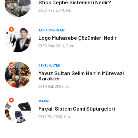
Stick Cephe Sistemleri Nedir?
Gayrimenkul
Moda
20 Haz 2019, Per
Finans Ekonomi
Organizasyon
TANITICI REKLAM
Bilgisayar & Yazılım
Müzik
Logo Muhasebe Çözümleri Nedir
30 May 2014, Cum
Mobilya
Anne Çocuk
GENEL KÜLTÜR
Ev İşleri
Astroloji
Yavuz Sultan Selim Han’ın Mütevazi
Karakteri
Aksesuar
Tekstil
14 Şub 2023, Sal
Gençlik Eğlence
Turizm
MAKINE
Fırçalı Sistem Cami Süpürgeleri
İnternet
Spor
17 Eki 2020, Cts
Markalar
Sağlıklı beslenme