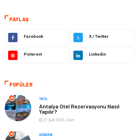
Tanıtıcı Reklam
Teknoloji
Sağlık
Teknoloji & İnternet
PAYLAŞ
Eğitim
Hukuk
Facebook
X / Twitter
X
Otomotiv
Elektrik & Elektronik
Pinterest
Linkedin
Dekorasyon
Güzellik Bakım
Giyim
Sağlıklı Yaşam
POPÜLER
Makine
Gıda
TATIL
Antalya Otel Rezervasyonu Nasıl
Yapılır?
Tatil
Yeme İçme
21 Şub 2025, Cum
Emlak
Genel Kültür
GÜNDEM