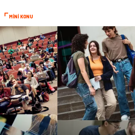
Spor Malzemeleri
Borsa
MİNİ KONU
diş ağrısı
Bebek Giyim
Tarım & Hayvancılık
Cam
Şile bezi
Restaurant