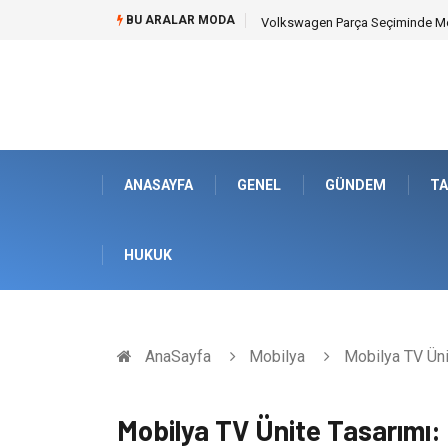
BU ARALAR MODA
Best Wedding Photographer in Tu
ANASAYFA
GENEL
GÜNDEM
TA
HUKUK
AnaSayfa
Mobilya
Mobilya TV Ünit
Mobilya TV Ünite Tasarımı: Ş