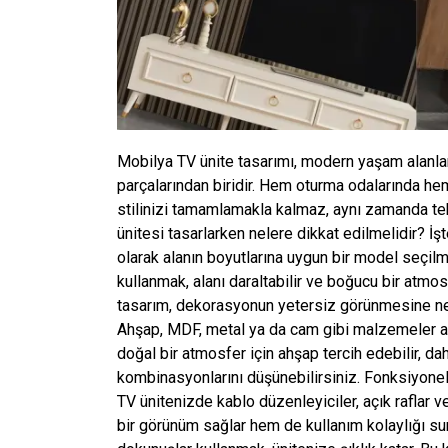
Mobilya TV ünite tasarımı, modern yaşam alanlar
parçalarından biridir. Hem oturma odalarında h
stilinizi tamamlamakla kalmaz, aynı zamanda tekno
ünitesi tasarlarken nelere dikkat edilmelidir? İşt
olarak alanın boyutlarına uygun bir model seçilm
kullanmak, alanı daraltabilir ve boğucu bir atmosf
tasarım, dekorasyonun yetersiz görünmesine ne
Ahşap, MDF, metal ya da cam gibi malzemeler ar
doğal bir atmosfer için ahşap tercih edebilir, 
kombinasyonlarını düşünebilirsiniz. Fonksiyonel
TV ünitenizde kablo düzenleyiciler, açık raflar v
bir görünüm sağlar hem de kullanım kolaylığı su