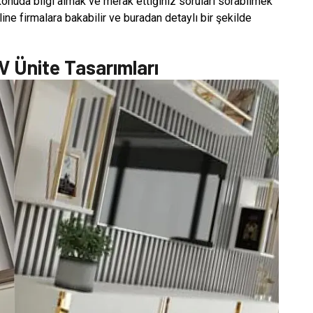
 konuda bilgi almak ve merak ettiğiniz soruları sorabilmek
nline firmalara bakabilir ve buradan detaylı bir şekilde
V Ünite Tasarımları