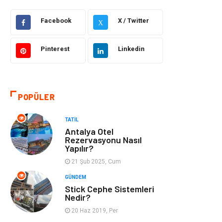
Facebook
X / Twitter
Dekorasyon
Güzellik Bakım
X
Giyim
Sağlıklı Yaşam
Pinterest
Linkedin
Makine
Gıda
POPÜLER
Tatil
Yeme İçme
TATIL
Emlak
Genel Kültür
Antalya Otel
Rezervasyonu Nasıl
Yapılır?
Gayrimenkul
Moda
21 Şub 2025, Cum
Finans Ekonomi
Organizasyon
GÜNDEM
Stick Cephe Sistemleri
Nedir?
Bilgisayar &
Müzik
20 Haz 2019, Per
Yazılım