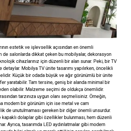
ının estetik ve işlevsellik açısından en önemli
em de salonlarda dikkat çeken bu mobilyalar, dekorasyon
lojik cihazlarınız için düzenli bir alan sunar. Peki, bir TV
e detaylar. Mobilya TV ünite tasarımı yapılırken, öncelikli
elidir. Küçük bir odada büyük ve ağır görünümlü bir ünite
er yaratabilir. Tam tersine, geniş bir alanda minimal bir
den olabilir. Malzeme seçimi de oldukça önemlidir.
asından tarzınıza uygun olanı seçmelisiniz. Örneğin,
daha modern bir görünüm için ise metal ve cam
lik de unutulmaması gereken bir diğer önemli unsurdur.
e kapaklı dolaplar gibi özellikler bulunması, hem düzenli
nar. Ayrıca, tasarımda LED aydınlatmalar gibi modern