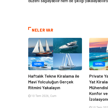
düzeni sağlayabilir hem de şıklığı yakalayabilirs
NELER VAR
GENEL
GENEL
Haftalık Tekne Kiralama ile
Private Y
Mavi Yolculuğun Gerçek
Yat Kiral
Ritmini Yakalayın
Mühendisl
Konfor ve
10 Tem 2026, Cum
İzolasyon
10 Tem 202