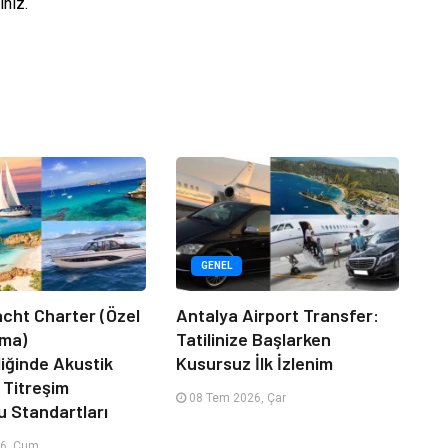
iniz.
GENEL
acht Charter (Özel
Antalya Airport Transfer:
ama)
Tatilinize Başlarken
iğinde Akustik
Kusursuz İlk İzlenim
 Titreşim
08 Tem 2026, Çar
u Standartları
6, Cum