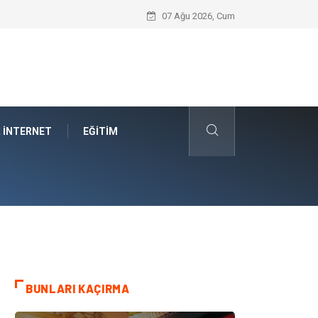
Car Shipping Companies Arasında Güvenil
07 Ağu 2026, Cum
& İNTERNET
EĞITIM
BUNLARI KAÇIRMA