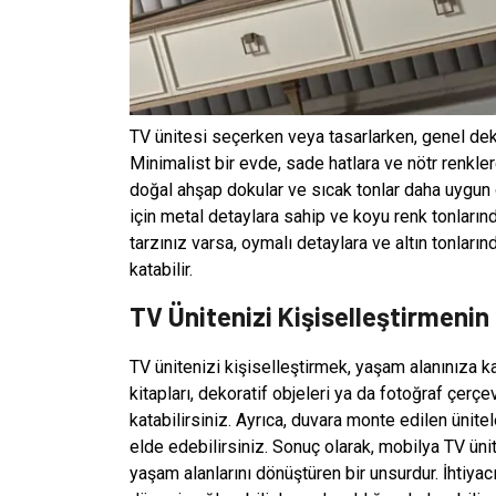
TV ünitesi seçerken veya tasarlarken, genel de
Minimalist bir evde, sade hatlara ve nötr renklere 
doğal ahşap dokular ve sıcak tonlar daha uygun 
için metal detaylara sahip ve koyu renk tonlarınd
tarzınız varsa, oymalı detaylara ve altın tonları
katabilir.
TV Ünitenizi Kişiselleştirmenin 
TV ünitenizi kişiselleştirmek, yaşam alanınıza ka
kitapları, dekoratif objeleri ya da fotoğraf çerçe
katabilirsiniz. Ayrıca, duvara monte edilen üni
elde edebilirsiniz. Sonuç olarak, mobilya TV üni
yaşam alanlarını dönüştüren bir unsurdur. İhtiyac