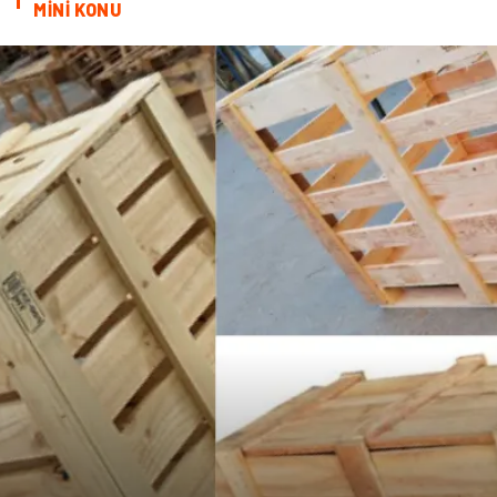
MİNİ KONU
diş ağrısı
Bebek Giyim
Tarım & Hayvancılık
Cam
Şile bezi
Restaurant