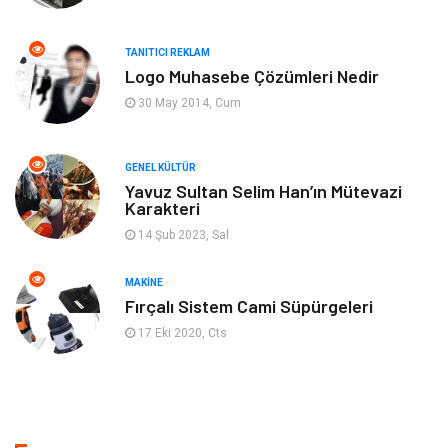
Finans Ekonomi
Organizasyon
TANITICI REKLAM
Bilgisayar & Yazılım
Müzik
Logo Muhasebe Çözümleri Nedir
30 May 2014, Cum
Mobilya
Anne Çocuk
GENEL KÜLTÜR
Ev İşleri
Astroloji
Yavuz Sultan Selim Han’ın Mütevazi
Karakteri
Aksesuar
Tekstil
14 Şub 2023, Sal
Gençlik Eğlence
Turizm
MAKINE
Fırçalı Sistem Cami Süpürgeleri
İnternet
Spor
17 Eki 2020, Cts
Markalar
Sağlıklı beslenme
Spor Malzemeleri
Borsa