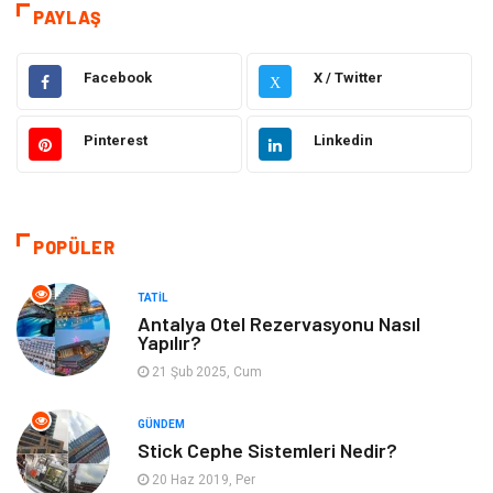
Sağlık
Teknoloji & İnternet
PAYLAŞ
Eğitim
Hukuk
Facebook
X / Twitter
X
Otomotiv
Elektrik & Elektronik
Pinterest
Linkedin
Dekorasyon
Güzellik Bakım
Giyim
Sağlıklı Yaşam
POPÜLER
Makine
Gıda
TATIL
Antalya Otel Rezervasyonu Nasıl
Yapılır?
Tatil
Yeme İçme
21 Şub 2025, Cum
Emlak
Genel Kültür
GÜNDEM
Stick Cephe Sistemleri Nedir?
Gayrimenkul
Moda
20 Haz 2019, Per