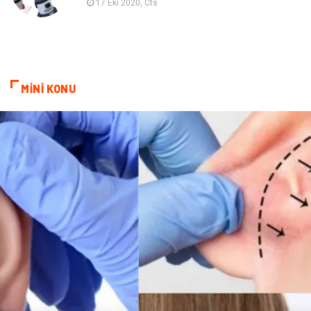
17 Eki 2020, Cts
Markalar
Sağlıklı beslenme
Spor Malzemeleri
Borsa
MİNİ KONU
diş ağrısı
Bebek Giyim
Tarım & Hayvancılık
Cam
Şile bezi
Restaurant