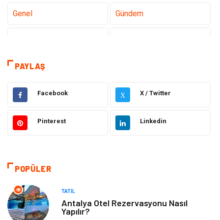
Genel
Gündem
Tanıtıcı Reklam
Teknoloji
Sağlık
Teknoloji & İnternet
PAYLAŞ
Eğitim
Hukuk
Facebook
X / Twitter
X
Otomotiv
Elektrik & Elektronik
Pinterest
Linkedin
Dekorasyon
Güzellik Bakım
Giyim
Sağlıklı Yaşam
POPÜLER
Makine
Gıda
TATIL
Antalya Otel Rezervasyonu Nasıl
Yapılır?
Tatil
Yeme İçme