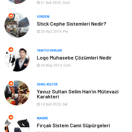
21 Şub 2025, Cum
Emlak
Genel Kültür
GÜNDEM
Stick Cephe Sistemleri Nedir?
Gayrimenkul
Moda
20 Haz 2019, Per
Finans Ekonomi
Organizasyon
TANITICI REKLAM
Bilgisayar & Yazılım
Müzik
Logo Muhasebe Çözümleri Nedir
30 May 2014, Cum
Mobilya
Anne Çocuk
GENEL KÜLTÜR
Ev İşleri
Astroloji
Yavuz Sultan Selim Han’ın Mütevazi
Karakteri
Aksesuar
Tekstil
14 Şub 2023, Sal
Gençlik Eğlence
Turizm
MAKINE
Fırçalı Sistem Cami Süpürgeleri
İnternet
Spor