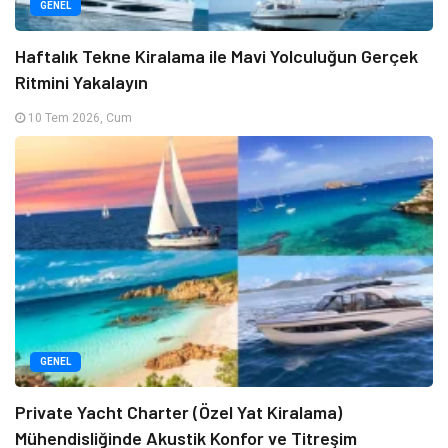
GENEL
Haftalık Tekne Kiralama ile Mavi Yolculuğun Gerçek
Ritmini Yakalayın
10 Tem 2026, Cum
GENEL
Private Yacht Charter (Özel Yat Kiralama)
Mühendisliğinde Akustik Konfor ve Titreşim