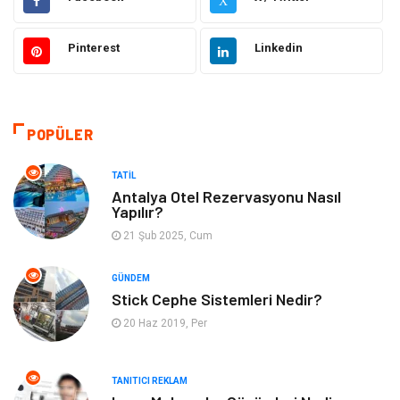
X
Otomotiv
Elektrik & Elektronik
Pinterest
Linkedin
Dekorasyon
Güzellik Bakım
Giyim
Sağlıklı Yaşam
POPÜLER
Makine
Gıda
TATIL
Antalya Otel Rezervasyonu Nasıl
Yapılır?
Tatil
Yeme İçme
21 Şub 2025, Cum
Emlak
Genel Kültür
GÜNDEM
Stick Cephe Sistemleri Nedir?
Gayrimenkul
Moda
20 Haz 2019, Per
Finans Ekonomi
Organizasyon
TANITICI REKLAM
Bilgisayar & Yazılım
Müzik