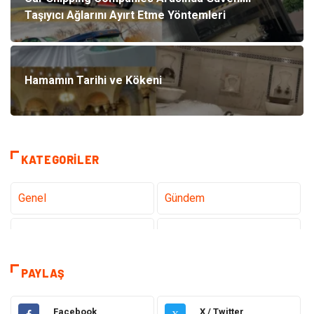
Taşıyıcı Ağlarını Ayırt Etme Yöntemleri
Hamamın Tarihi ve Kökeni
KATEGORILER
Genel
Gündem
Tanıtıcı Reklam
Teknoloji
Sağlık
Teknoloji & İnternet
PAYLAŞ
Eğitim
Hukuk
Facebook
X / Twitter