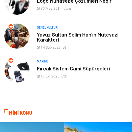
Logo Muhasebe Çözümleri Nedir
30 May 2014, Cum
Mobilya
Anne Çocuk
GENEL KÜLTÜR
Ev İşleri
Astroloji
Yavuz Sultan Selim Han’ın Mütevazi
Karakteri
Aksesuar
Tekstil
14 Şub 2023, Sal
Gençlik Eğlence
Turizm
MAKINE
Fırçalı Sistem Cami Süpürgeleri
İnternet
Spor
17 Eki 2020, Cts
Markalar
Sağlıklı beslenme
Spor Malzemeleri
Borsa
MİNİ KONU
diş ağrısı
Bebek Giyim