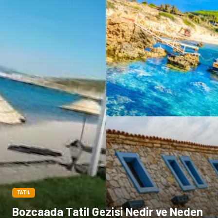
Tarım & Hayvancılık
Cam
Şile bezi
Restaurant
TATIL
Bozcaada Tatil Gezisi Nedir ve Neden