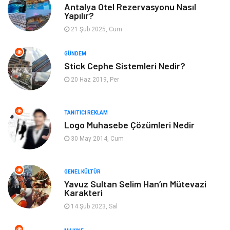
Antalya Otel Rezervasyonu Nasıl
Yapılır?
Tatil
Yeme İçme
21 Şub 2025, Cum
Emlak
Genel Kültür
GÜNDEM
Stick Cephe Sistemleri Nedir?
Gayrimenkul
Moda
20 Haz 2019, Per
Finans Ekonomi
Organizasyon
TANITICI REKLAM
Bilgisayar & Yazılım
Müzik
Logo Muhasebe Çözümleri Nedir
30 May 2014, Cum
Mobilya
Anne Çocuk
GENEL KÜLTÜR
Ev İşleri
Astroloji
Yavuz Sultan Selim Han’ın Mütevazi
Karakteri
Aksesuar
Tekstil
14 Şub 2023, Sal
Gençlik Eğlence
Turizm