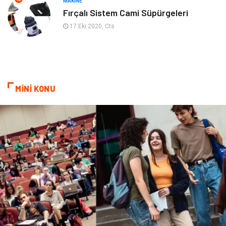
MAKINE
Fırçalı Sistem Cami Süpürgeleri
İnternet
Spor
17 Eki 2020, Cts
Markalar
Sağlıklı beslenme
Spor Malzemeleri
Borsa
MİNİ KONU
diş ağrısı
Bebek Giyim
Tarım & Hayvancılık
Cam
Şile bezi
Restaurant